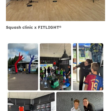
Squash clinic x FITLIGHT®